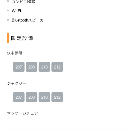
コンビニBOX
Wi-Fi
Bluetoothスピーカー
限定設備
水中照明
207
208
210
212
ジャグジー
207
208
210
212
マッサージチェア