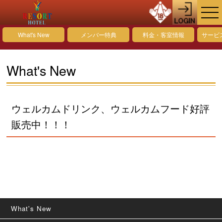
What's New
メンバー特典
料金・客室情報
サービ
What's New
ウェルカムドリンク、ウェルカムフード好評
販売中！！！
What's New