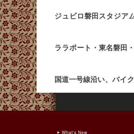
ジュビロ磐田スタジアム
ララポート・東名磐田・
国道一号線沿い、バイク
What's New