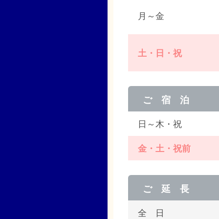
月～金
土・日・祝
ご 宿 泊
日～木・祝
金・土・祝前
ご 延 長
全 日