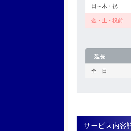
日～木・祝
金・土・祝前
延長
全 日
サービス内容