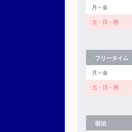
月～金
土・日・祝
フリータイム
月～金
土・日・祝
宿泊