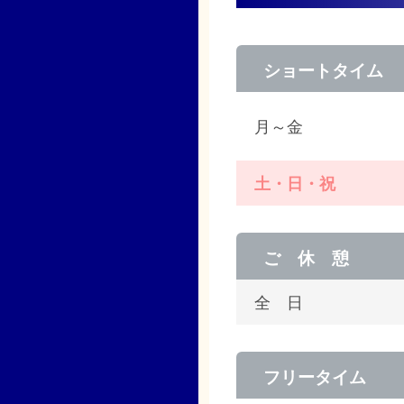
ショートタイム
月～金
土・日・祝
ご 休 憩
全 日
フリータイム