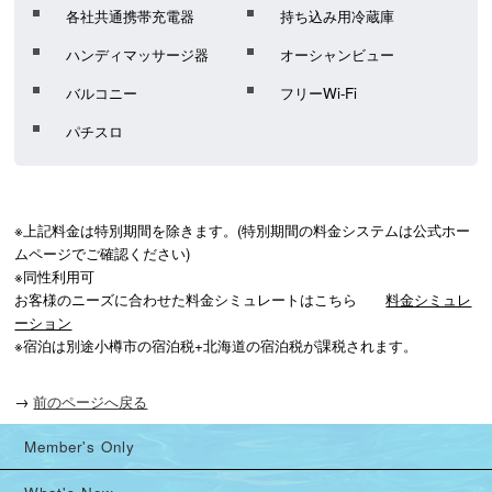
各社共通携帯充電器
持ち込み用冷蔵庫
ハンディマッサージ器
オーシャンビュー
バルコニー
フリーWi-Fi
パチスロ
※上記料金は特別期間を除きます。(特別期間の料金システムは公式ホー
ムページでご確認ください)

※同性利用可

お客様のニーズに合わせた料金シミュレートはこちら　　
料金シミュレ
ーション
※宿泊は別途小樽市の宿泊税+北海道の宿泊税が課税されます。
→
前のページへ戻る
Member's Only