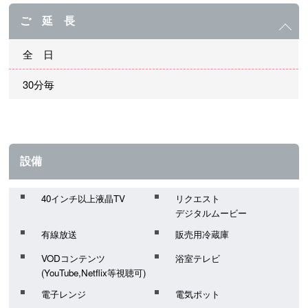
ご 延 長
全 日
30分毎
設備
40インチ以上液晶TV
リクエスト
デジタルムービー
有線放送
販売用冷蔵庫
VODコンテンツ
浴室テレビ
(YouTube,Netflix等視聴可)
電子レンジ
電気ポット