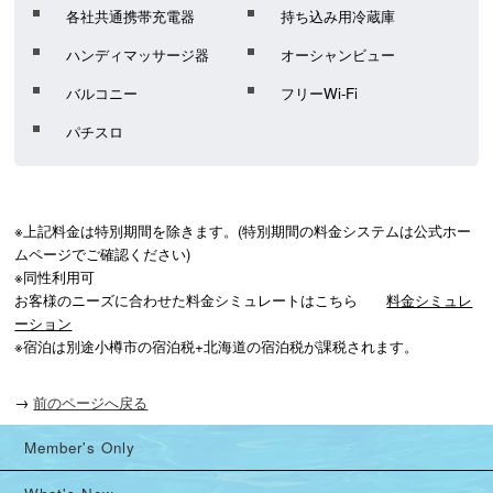
各社共通携帯充電器
持ち込み用冷蔵庫
ハンディマッサージ器
オーシャンビュー
バルコニー
フリーWi-Fi
パチスロ
※上記料金は特別期間を除きます。(特別期間の料金システムは公式ホー
ムページでご確認ください)

※同性利用可

お客様のニーズに合わせた料金シミュレートはこちら　　
料金シミュレ
ーション
※宿泊は別途小樽市の宿泊税+北海道の宿泊税が課税されます。
→
前のページへ戻る
Member's Only