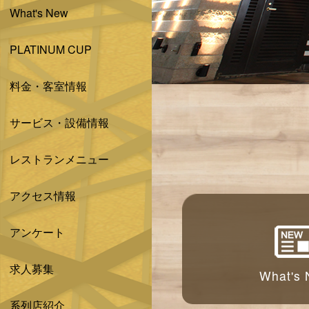
What's New
PLATINUM CUP
料金・客室情報
サービス・設備情報
レストランメニュー
アクセス情報
アンケート
求人募集
What's
系列店紹介