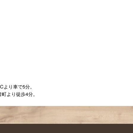
ICより車で5分。
者町より徒歩4分。