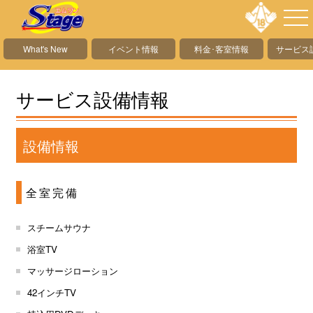
What's New
イベント情報
料金･客室情報
サービス
サービス設備情報
設備情報
全室完備
スチームサウナ
浴室TV
マッサージローション
42インチTV