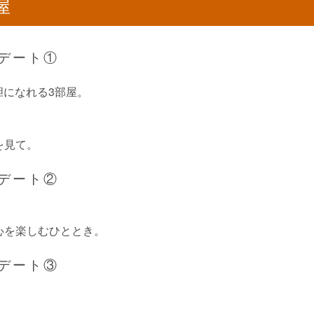
屋
デート①
胆になれる3部屋。
を見て。
デート②
心を楽しむひととき。
デート③