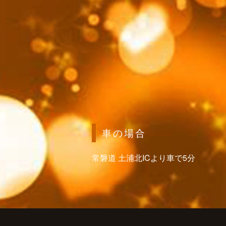
車の場合
常磐道 土浦北ICより車で5分