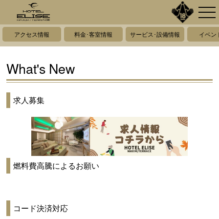
アクセス情報
料金･客室情報
サービス･設備情報
イベン
What's New
求人募集
燃料費高騰によるお願い
コード決済対応