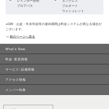
レインボー照明
タンクレス
ブロアバス
フルオート
ウォシュレット
※GW・お盆・年末年始等の連休期間は料金システムが異なる場合が
ございます。
→
前のページへ戻る
What's New
料金･客室情報
サービス･設備情報
アクセス情報
メンバー特典