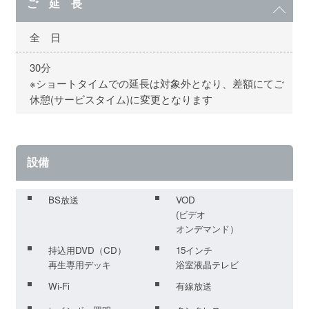
ご 延 長
全 日
30分
※ショートタイムでの延長は対象外となり、差額にてご
休憩(サービスタイム)に変更となります
設備
BS放送
VOD
(ビデオ
オンデマンド）
持込用DVD（CD）
15インチ
再生専用デッキ
浴室液晶テレビ
Wi-Fi
有線放送