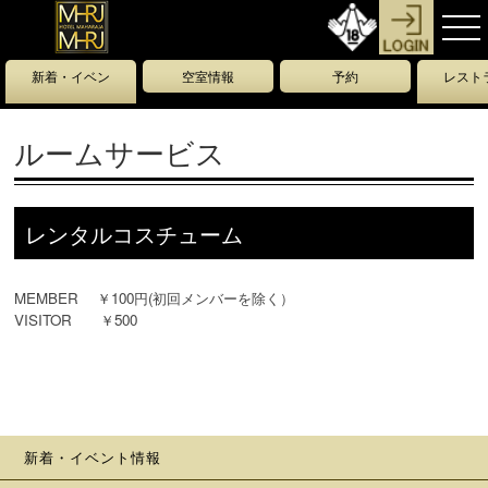
新着・イベン
空室情報
予約
レスト
ト情報
ー
ルームサービス
レンタルコスチューム
MEMBER ￥100円(初回メンバーを除く）
VISITOR ￥500
新着・イベント情報