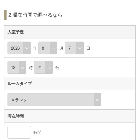
2.滞在時間で調べるなら
入室予定
年
月
日
時
分
ルームタイプ
滞在時間
時間