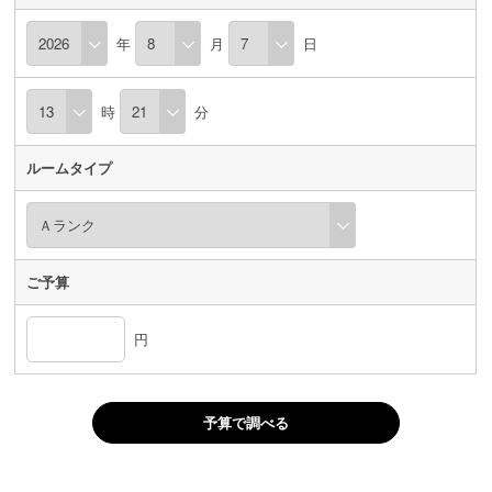
年
月
日
時
分
ルームタイプ
ご予算
円
予算で調べる