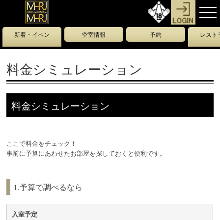
新着・イベン
空室情報
予約
レスト
ト情報
ー
料金シミュレーション
料金シミュレーション
ここで料金をチェック！
事前に予算にあわせたお部屋を探しておくと便利です。
1.予算で調べるなら
入室予定