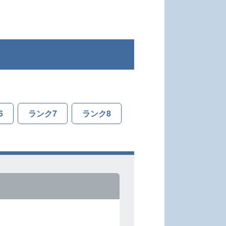
6
ランク7
ランク8