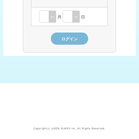
月
日
Copyright(c)
USEN-ALMEX inc,
All Rights Reserved.