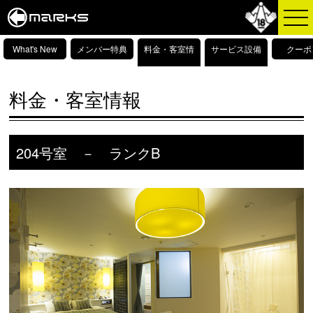
What's New
メンバー特典
料金・客室情
サービス設備
クーポ
報
情報
料金・客室情報
204号室 － ランクB