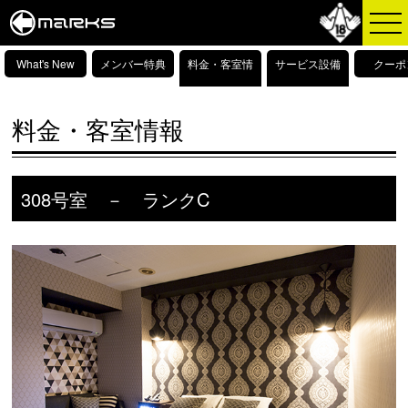
What's New
メンバー特典
料金・客室情
サービス設備
クーポ
報
情報
料金・客室情報
308号室 － ランクC