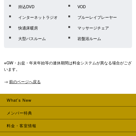
持込DVD
VOD
インターネットラジオ
ブルーレイプレーヤー
快適床暖房
マッサージチェア
大型バスルーム
岩盤浴ルーム
※GW・お盆・年末年始等の連休期間は料金システムが異なる場合がござ
→
前のページへ戻る
What's New
メンバー特典
料金・客室情報