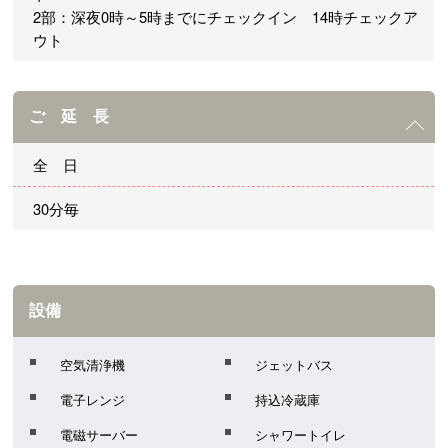
2部：深夜0時～5時までにチェックイン 14時チェックア
ウト
ご 延 長
全 日
30分毎
設備
空気清浄機
ジェットバス
電子レンジ
持込冷蔵庫
電磁サーバー
シャワートイレ