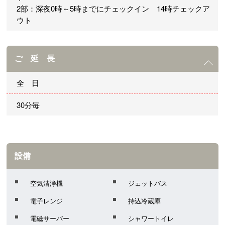
2部：深夜0時～5時までにチェックイン 14時チェックア
ウト
ご 延 長
全 日
30分毎
設備
空気清浄機
ジェットバス
電子レンジ
持込冷蔵庫
電磁サーバー
シャワートイレ