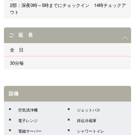
2部：深夜0時～5時までにチェックイン 14時チェックア
ウト
ご 延 長
全 日
30分毎
設備
空気清浄機
ジェットバス
電子レンジ
持込冷蔵庫
電磁サーバー
シャワートイレ