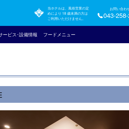
当ホテルは、風俗営業の定
お問い合わ
めにより 18 歳未満の方は
043-258
ご利用いただけません。
サービス･設備情報
フードメニュー
E