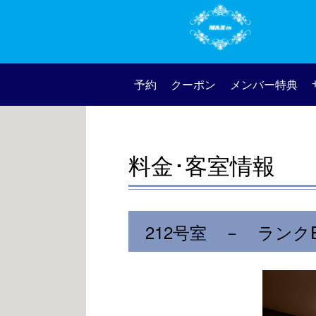
予約
クーポン
メンバー特典
料金･客室情報
212号室 － ランク