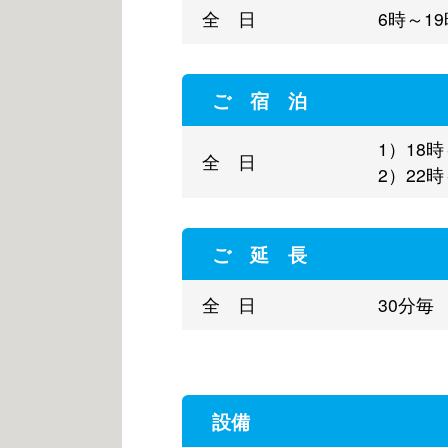
全 日
6時～1
ご 宿 泊
1）18
全 日
2）22
ご 延 長
全 日
30分毎
設備