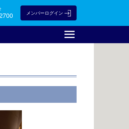
せ
-2700