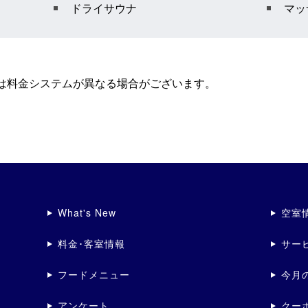
ドライサウナ
マッ
間は料金システムが異なる場合がございます。
What's New
空室
料金･客室情報
サー
フードメニュー
今月
アンケート
クー