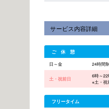
サービス内容詳細
ご 休 憩
日～金
24時間
6時～2
土・祝前日
※土・祝
フリータイム