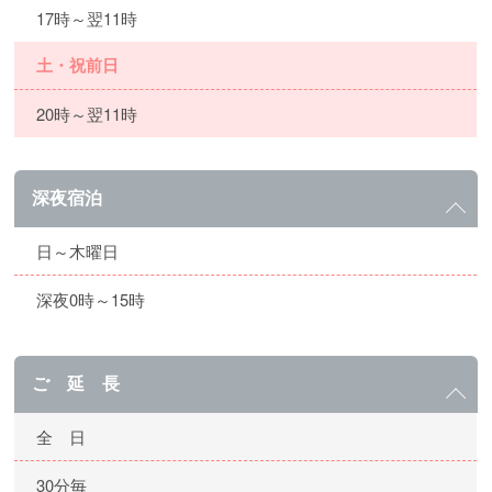
17時～翌11時
土・祝前日
20時～翌11時
深夜宿泊
日～木曜日
深夜0時～15時
ご 延 長
全 日
30分毎