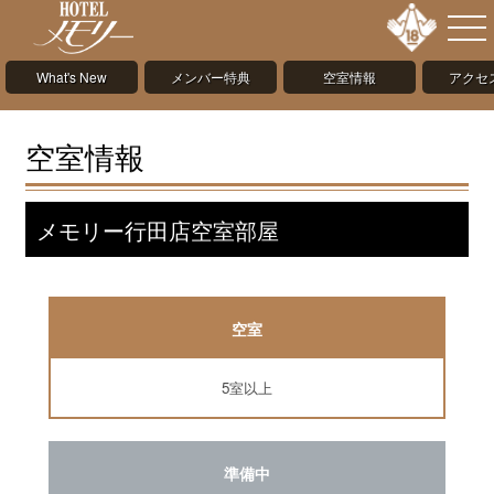
What's New
メンバー特典
空室情報
アクセ
空室情報
メモリー行田店空室部屋
空室
5室以上
準備中