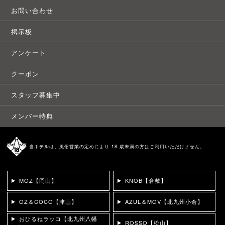
お問い合わせ
掲示板
アンケート
クーポン
スタッフ募集中
メンバー特典
当ホテルは、風俗営業の定めにより 18 歳未満の方はご利用いただけません。
MOZ【岡山】
KNOB【倉敷】
OZ＆COCO【津山】
AZUL＆MOV【北九州小倉】
おひるねラッコ【北九州八幡
ROSSO【松山】