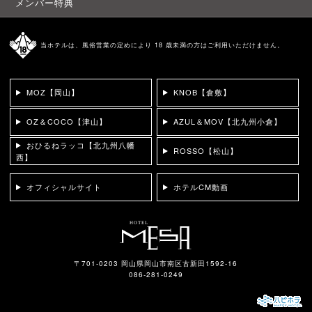
メンバー特典
当ホテルは、風俗営業の定めにより 18 歳未満の方はご利用いただけません。
MOZ【岡山】
KNOB【倉敷】
OZ＆COCO【津山】
AZUL＆MOV【北九州小倉】
おひるねラッコ【北九州八幡
ROSSO【松山】
西】
オフィシャルサイト
ホテルCM動画
〒701-0203 岡山県岡山市南区古新田1592-16
086-281-0249