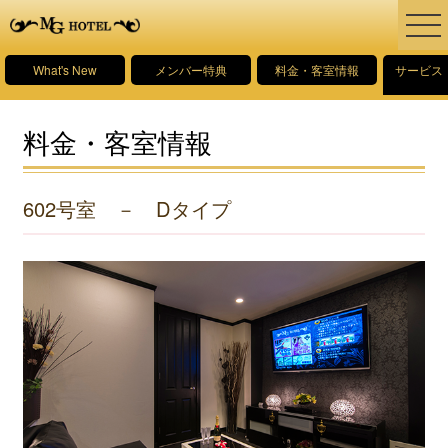
What's New
メンバー特典
料金・客室情報
サービス
料金・客室情報
602号室 － Dタイプ