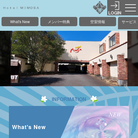
What's New
メンバー特典
空室情報
サービス
INFORMATION
What's New