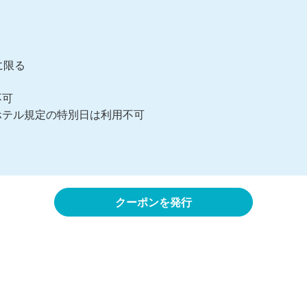
限る

可

クーポンを発行