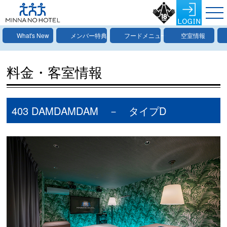
What's New
メンバー特典
フードメニュー
空室情報
料金・客室情報
403 DAMDAMDAM － タイプD