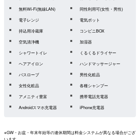
無料Wi-Fi(無線LAN)
同性利用可(女性・男性)
電子レンジ
電気ポット
持込用冷蔵庫
コンビニBOX
空気清浄機
加湿器
シャワートイレ
くるくるドライヤー
ヘアアイロン
ハンドマッサージャー
バスローブ
男性化粧品
女性化粧品
各種シャンプー
アメニティ豊富
携帯電話充電器
Androidスマホ充電器
iPhone充電器
※GW・お盆・年末年始等の連休期間は料金システムが異なる場合がござ