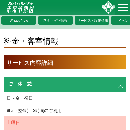
What's New
料金・客室情報
サービス・設備情報
イベン
料金・客室情報
サービス内容詳細
ご 休 憩
日～金・祝日
6時～翌4時 3時間のご利用
土曜日