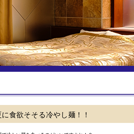
夏に食欲そそる冷やし麺！！