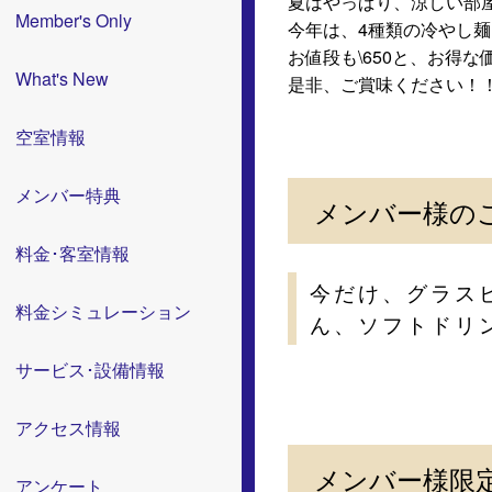
夏はやっぱり、涼しい部
Member's Only
今年は、4種類の冷やし
お値段も\650と、お得
What's New
是非、ご賞味ください！
空室情報
メンバー特典
メンバー様の
料金･客室情報
今だけ、グラス
料金シミュレーション
ん、ソフトドリ
サービス･設備情報
アクセス情報
メンバー様限定
アンケート