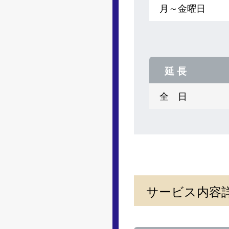
月～金曜日
延 長
全 日
サービス内容