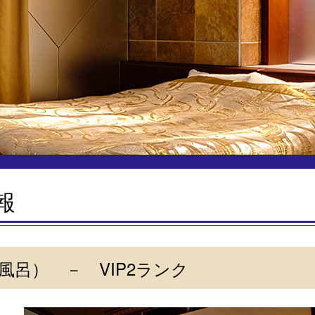
報
天風呂） － VIP2ランク