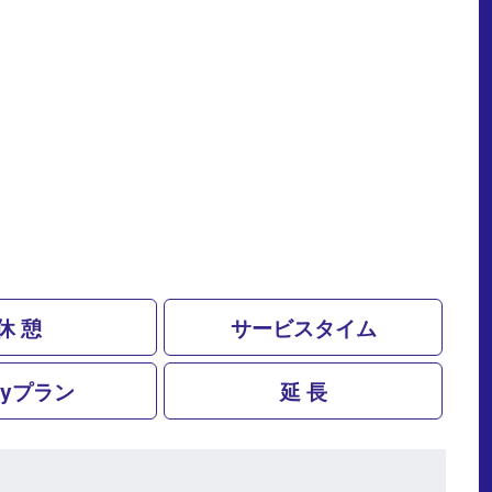
休 憩
サービスタイム
ayプラン
延 長