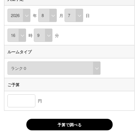
年
月
日
時
分
ルームタイプ
ご予算
円
予算で調べる