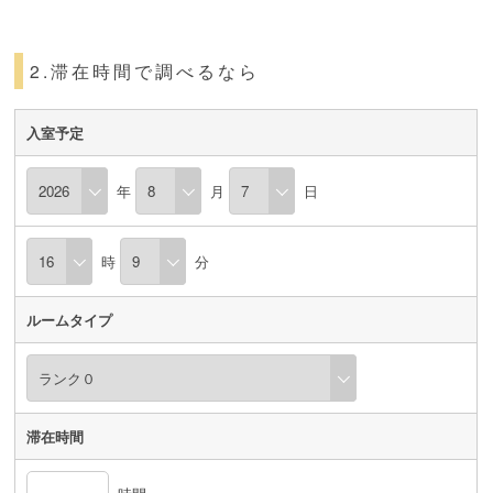
2.滞在時間で調べるなら
入室予定
年
月
日
時
分
ルームタイプ
滞在時間