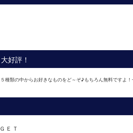
」大好評！
５種類の中からお好きなものをど～ぞ♪もちろん無料ですよ！ぜひ
ＧＥＴ