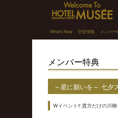
What's New
空室情報
メンバー
メンバー特典
～星に願いを～ 七夕
Wイベント‼ 貴方だけの川