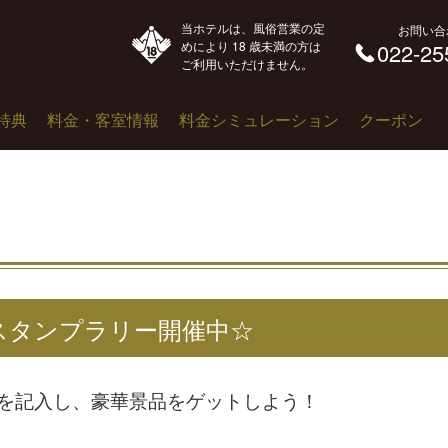
当ホテルは、風俗営業の定
お問い合
めにより 18 歳未満の方は
022-25
ご利用いただけません。
特典
料金・客室情報
料金シミュレーション
クーポン
スタンプラリー開催中☆
柳を記入し、豪華景品をゲットしよう！