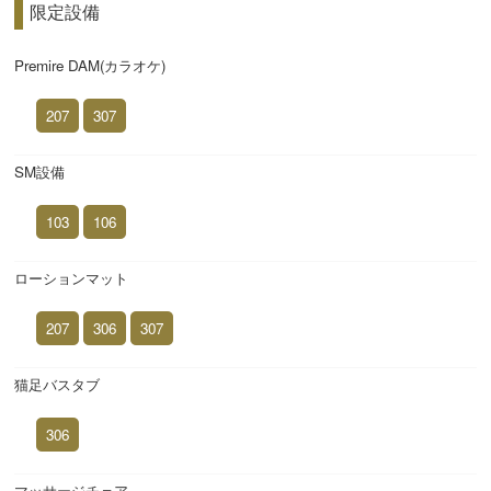
限定設備
Premire DAM(カラオケ)
207
307
SM設備
103
106
ローションマット
207
306
307
猫足バスタブ
306
マッサージチェア