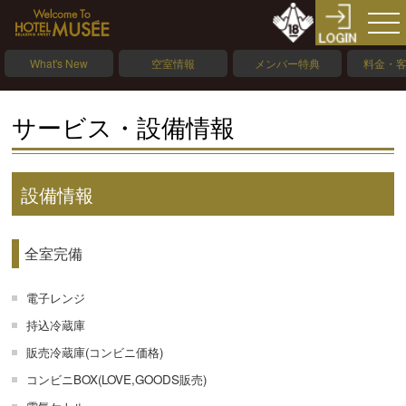
What's New
空室情報
メンバー特典
料金・
サービス・設備情報
設備情報
全室完備
電子レンジ
持込冷蔵庫
販売冷蔵庫(コンビニ価格)
コンビニBOX(LOVE,GOODS販売)