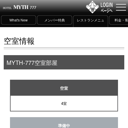
What's New
メンバー特典
レストランメニュ
料金・
ー
空室情報
MYTH-777空室部屋
空室
4室
準備中