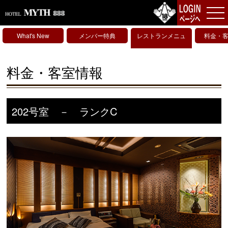
What's New
メンバー特典
レストランメニュ
料金・
ー
料金・客室情報
202号室 － ランクC