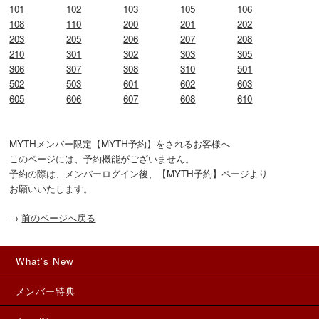
101
102
103
105
106
108
110
200
201
202
203
205
206
207
208
210
301
302
303
305
306
307
308
310
501
502
503
601
602
603
605
606
607
608
610
MYTHメンバー限定【MYTH予約】をされるお客様へ

このページには、予約機能がございません。

予約の際は、メンバーログイン後、【MYTH予約】ページより

お願いいたします。
→
前のページへ戻る
What's New
メンバー特典