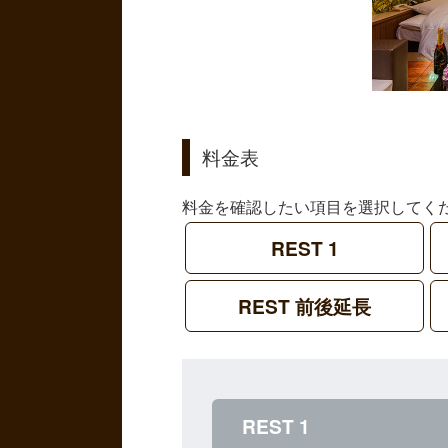
料金表
料金を確認したい項目を選択してく
REST 1
REST 前後延長
REST 1