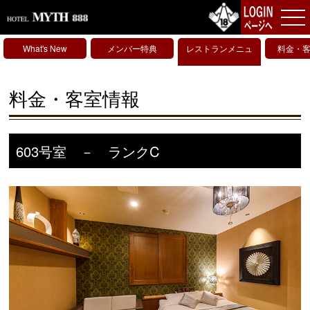
What's New
メンバー特典
レストランメニュ
料金・
ー
料金・客室情報
603号室 － ランクC