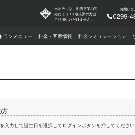
当ホテルは、風俗営業の定
お問い合
めにより 18 歳未満の方は
0299-4
ご利用いただけません。
トランメニュー
料金・客室情報
料金シミュレーション
の方
を入力して誕生日を選択してログインボタンを押してください