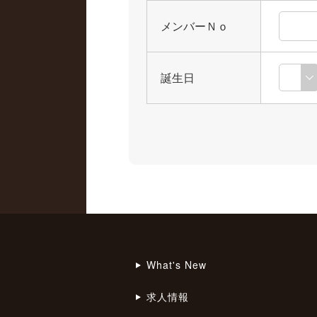
メンバーＮｏ
誕生日
What's New
求人情報