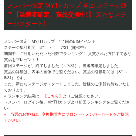
メンバー限定 MYTHカップ 前回 ステージ終
了
【当選者確定、賞品交換中!】
新たなステ
ージスタート!
メンバー限定 MYTHカップ 年1回のBIGイベント
ステージ集計期間 8/1 ～ 7/31（開催中）
期間中、ご利用いただいた回数でランキング！ 入賞された方にすてきな
賞品をプレゼント！
前回ステージが、終了しました（～7/31）。当選者確定しました。
賞品の詳細は、表示の画像でご覧ください。賞品の引換期間は（8/1～
8/31）です。
また、新たなステージがスタートしました。皆様のご来館お待ちいたし
ております。
※ ランキング結果は、
【こちら】
よりご確認ください。
（メンバーログイン後、MYTHカップより前回ランキングをご覧くださ
い）
※ 当選のお客様は、交換期間内にフロントへメンバーカードをご提示
ください。