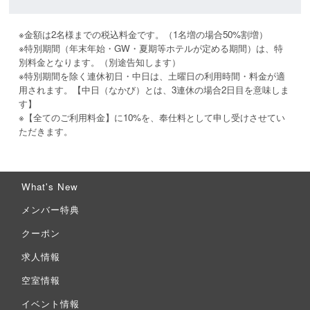
※金額は2名様までの税込料金です。（1名増の場合50%割増）

※特別期間（年末年始・GW・夏期等ホテルが定める期間）は、特
別料金となります。（別途告知します）

※特別期間を除く連休初日・中日は、土曜日の利用時間・料金が適
用されます。【中日（なかび）とは、3連休の場合2日目を意味しま
す】

※【全てのご利用料金】に10%を、奉仕料として申し受けさせてい
ただきます。
What's New
メンバー特典
クーポン
求人情報
空室情報
イベント情報