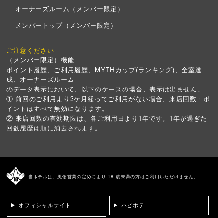
オーナーズルーム（メンバー限定）
メンバートップ（メンバー限定）
ご注意ください
（メンバー限定）機能
ポイント履歴、ご利用履歴、MYTHカップ(ランキング)、全室達
成、オーナーズルーム
のデータ表示において、以下のケースの場合、表示は出ません。
① 前回のご利用より3ケ月経ってご利用がない場合、来店回数・ポ
イントはすべて無効になります。
② 来店回数の有効期限は、各ご利用日より1年です。1年が過ぎた
回数履歴は順に消去されます。
当ホテルは、風俗営業の定めにより 18 歳未満の方はご利用いただけません。
オフィシャルサイト
ハピホテ