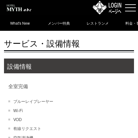
What's New
メンバー特典
レストランメ
料金・
ニュー
サービス・設備情報
設備情報
全室完備
ブルーレイプレーヤー
Wi-Fi
VOD
有線リクエスト
空気清浄機