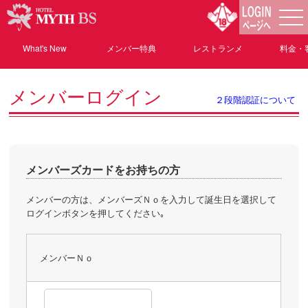
What's New
メンバー特典
レストランメ
料金・
ニュー
メンバーログイン
２段階認証について
メンバーズカードをお持ちの方
メンバーの方は、メンバーズＮｏを入力して誕生日を選択して
ログインボタンを押してください｡
メンバーＮｏ