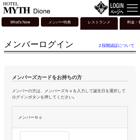
What's New
メンバー特典
レストランメ
料金・
ニュー
メンバーログイン
２段階認証について
メンバーズカードをお持ちの方
メンバーの方は、メンバーズＮｏを入力して誕生日を選択して
ログインボタンを押してください｡
メンバーＮｏ