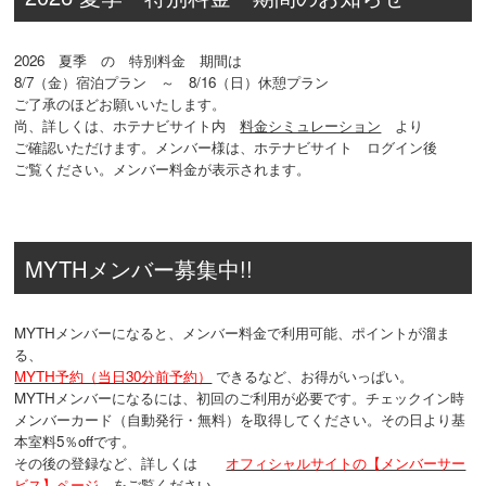
2026 夏季 の 特別料金 期間は
8/7（金）宿泊プラン ～ 8/16（日）休憩プラン
ご了承のほどお願いいたします。
尚、詳しくは、ホテナビサイト内
料金シミュレーション
より
ご確認いただけます。メンバー様は、ホテナビサイト ログイン後
ご覧ください。メンバー料金が表示されます。
MYTHメンバー募集中!!
MYTHメンバーになると、メンバー料金で利用可能、ポイントが溜ま
る、
MYTH予約（当日30分前予約）
できるなど、お得がいっぱい。
MYTHメンバーになるには、初回のご利用が必要です。チェックイン時
メンバーカード（自動発行・無料）を取得してください。その日より基
本室料5％offです。
その後の登録など、詳しくは
オフィシャルサイトの【メンバーサー
ビス】ページ
をご覧ください。