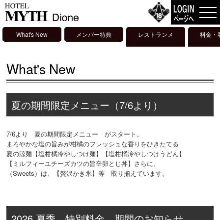
What's New
メンバー特典
レストランメ
料金・
ニュー
What's New
夏の期間限定メニュー（7/6より）
7/6より 夏の期間限定メニュー がスタート。
まろやかな塩の旨みが柑橘のフレッシュな香りをひきたてる
夏の涼麺【塩柑橘冷やしつけ麺】【塩柑橘冷やしつけうどん】
【ミルフィーユチーズカツの旨辛卵とじ丼】さらに、
（Sweets）は、【贅沢かき氷】等 取り揃えています。
2026 夏季 特別料金 期間のお知らせ