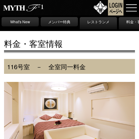
What's New
メンバー特典
レストランメ
料金・
ニュー
料金・客室情報
116号室 － 全室同一料金