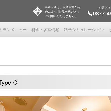
当ホテルは、風俗営業の定
お問い合
めにより 18 歳未満の方は
0877-4
ご利用いただけません。
トランメニュー
料金・客室情報
料金シミュレーション
ype-C