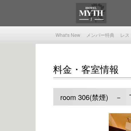
What's New
メンバー特典
レス
料金・客室情報
room 306(禁煙) － T