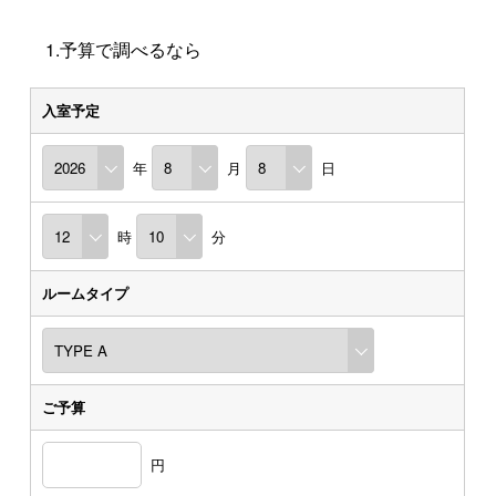
1.予算で調べるなら
入室予定
年
月
日
時
分
ルームタイプ
ご予算
円